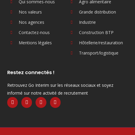
Qui sommes-nous
Agro alimentaire
Nos valeurs
Grande distribution
Nos agences
Industrie
Contactez-nous
Construction BTP
Mentions légales
Hôtellerie/restauration
Transport/logistique
Restez connectés !
Retrouvez Go Interim sur les réseaux sociaux et soyez
informé sur notre activité de recrutement
F
Y
L
I
a
o
i
n
c
u
n
s
e
t
k
t
b
u
e
a
o
b
d
g
o
e
i
r
k
n
a