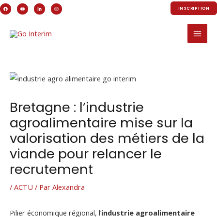
Aller
INSCRIPTION
au
Mai
contenu
Men
Navigation
des
articles
Bretagne : l’industrie
agroalimentaire mise sur la
valorisation des métiers de la
viande pour relancer le
recrutement
/
ACTU
/ Par
Alexandra
Pilier économique régional, l’
industrie agroalimentaire