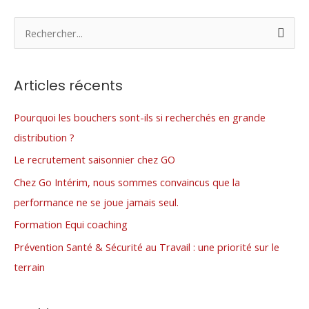
R
e
c
Articles récents
h
e
Pourquoi les bouchers sont-ils si recherchés en grande
r
distribution ?
c
Le recrutement saisonnier chez GO
h
Chez Go Intérim, nous sommes convaincus que la
e
performance ne se joue jamais seul.
r
Formation Equi coaching
Prévention Santé & Sécurité au Travail : une priorité sur le
:
terrain