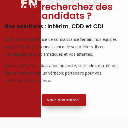
ENTREPRISES
Vous recherchez des
candidats ?
Nos solutions : Intérim, CDD et CDI
Outre notre expérience de connaissance terrain, nos équipes
ont été formé à la connaissance de vos métiers. Ils en
connaissent les problématiques et vos attentes.
Réponse efficace, adaptation au poste, suivi administratif ont
fait de notre groupe un véritable partenaire pour vos
« ressources humaines ».
Nous contacter