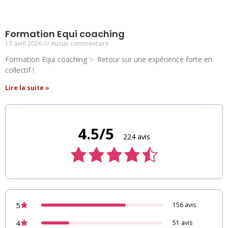
Formation Equi coaching
13 avril 2026
Aucun commentaire
Formation Equi coaching ✨ Retour sur une expérience forte en
collectif !
Lire la suite »
Note
Note
Note
Note
de
de
de
4.5/5
de
224 avis
5,0
5,0
2,5
4,5
sur
sur
sur
10
10
5
sur
avis
avis
avis
224
avis
5
156 avis
4
51 avis